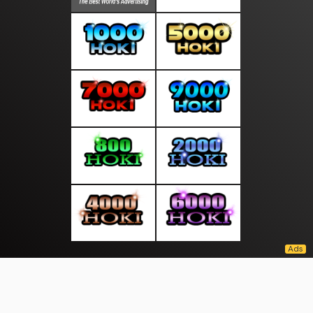
About Us
·
Contact Us
·
Terms & Conditions
·