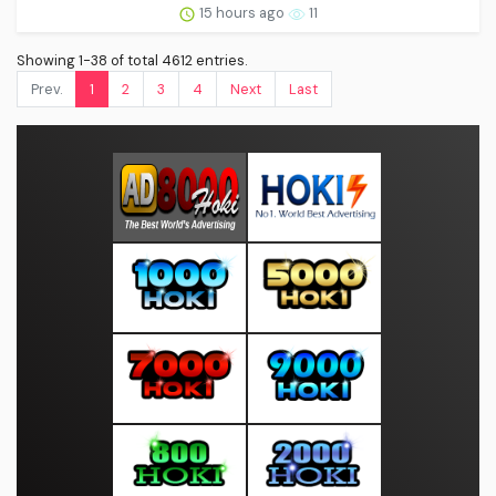
15 hours ago
11
Showing 1-38 of total 4612 entries.
Prev.
1
2
3
4
Next
Last