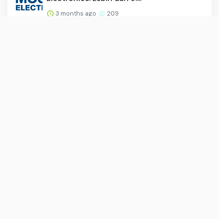
3 months ago
209
Hukum Menganiaya Diri Sendiri Dalam
Islam, Simak Jangan Samp...
3 months ago
206