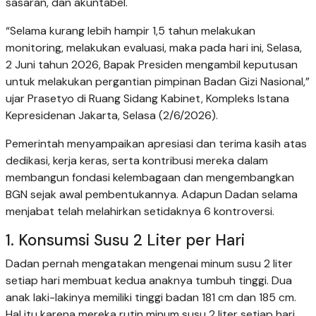
sasaran, dan akuntabel.
“Selama kurang lebih hampir 1,5 tahun melakukan
monitoring, melakukan evaluasi, maka pada hari ini, Selasa,
2 Juni tahun 2026, Bapak Presiden mengambil keputusan
untuk melakukan pergantian pimpinan Badan Gizi Nasional,”
ujar Prasetyo di Ruang Sidang Kabinet, Kompleks Istana
Kepresidenan Jakarta, Selasa (2/6/2026).
Pemerintah menyampaikan apresiasi dan terima kasih atas
dedikasi, kerja keras, serta kontribusi mereka dalam
membangun fondasi kelembagaan dan mengembangkan
BGN sejak awal pembentukannya. Adapun Dadan selama
menjabat telah melahirkan setidaknya 6 kontroversi.
1. Konsumsi Susu 2 Liter per Hari
Dadan pernah mengatakan mengenai minum susu 2 liter
setiap hari membuat kedua anaknya tumbuh tinggi. Dua
anak laki-lakinya memiliki tinggi badan 181 cm dan 185 cm.
Hal itu karena mereka rutin minum susu 2 liter setiap hari