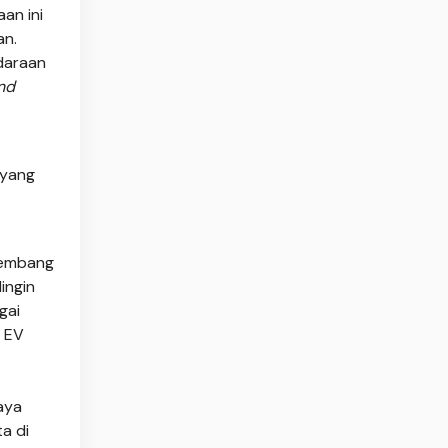
an ini
an.
ndaraan
and
 yang
rkembang
ingin
gai
k EV
aya
a di