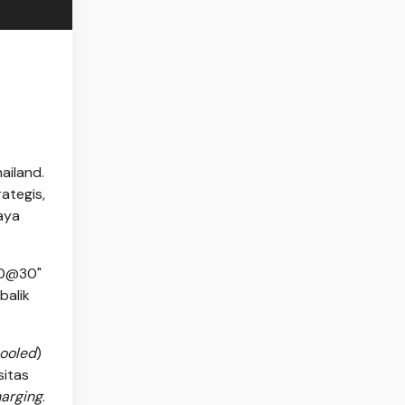
ailand.
ategis,
aya
"30@30"
balik
cooled
)
sitas
harging
.