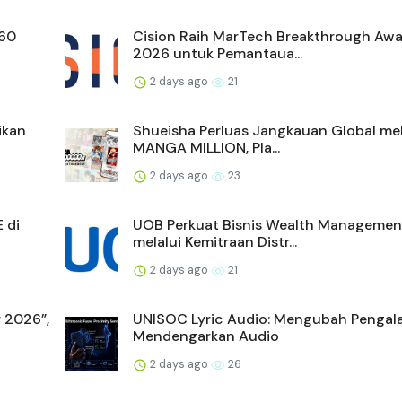
360
Cision Raih MarTech Breakthrough Awa
2026 untuk Pemantaua...
2 days ago
21
ikan
Shueisha Perluas Jangkauan Global mel
MANGA MILLION, Pla...
2 days ago
23
 di
UOB Perkuat Bisnis Wealth Managemen
melalui Kemitraan Distr...
2 days ago
21
r 2026”,
UNISOC Lyric Audio: Mengubah Penga
Mendengarkan Audio
2 days ago
26