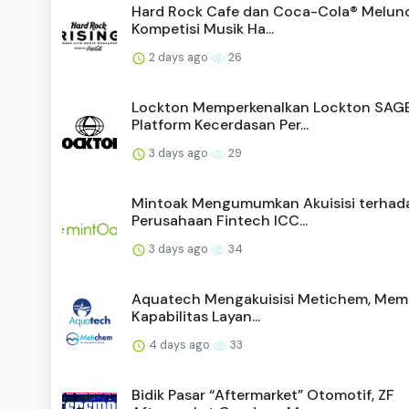
Hard Rock Cafe dan Coca-Cola® Melun
Kompetisi Musik Ha...
2 days ago
26
Lockton Memperkenalkan Lockton SAGE
Platform Kecerdasan Per...
3 days ago
29
Mintoak Mengumumkan Akuisisi terhad
Perusahaan Fintech ICC...
3 days ago
34
Aquatech Mengakuisisi Metichem, Mem
Kapabilitas Layan...
4 days ago
33
Bidik Pasar “Aftermarket” Otomotif, ZF