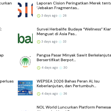
curkan
Laporan Cision Peringatkan Merek ten
‘Jebakan Fragmentas...
3 days ago
26
:
Survei Herbalife: Budaya “Wellness” Kia
Menguat di Asia Pas...
3 days ago
33
ap
Pangsa Pasar Minyak Sawit Berkelanjut
Bersertifikat Berpot...
4 days ago
30
perluas
WEPSEA 2026 Bahas Peran AI, Isu
Keberlanjutan, dan Pertumbuh...
4 days ago
36
NOL World Luncurkan Platform Pemes