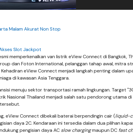
arta Malam Akurat Non Stop
Akses Slot Jackpot
smi memperkenalkan van listrik eView Connect di Bangkok, Th
Group dan Foton International, pelanggan tahap awal, mitra str
al. Kehadiran eView Connect menjadi langkah penting dalam up
niaga di kawasan Asia Tenggara.
nsisi menuju sektor transportasi ramah lingkungan. Target 
rik Nasional Thailand menjadi salah satu pendorong utama di 
 tersebut.
 eView Connect dibekali baterai berpendingin cair (
liquid-
sian daya 2C. Kendaraan ini tersedia dalam dua pilihan kapa
mendukung pengisian daya AC
slow charging
maupun DC
fast c