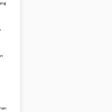
tang
n
an
anan