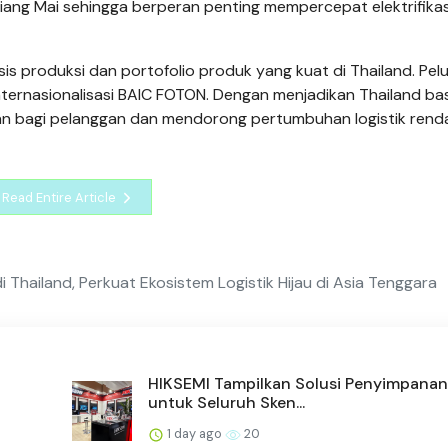
iang Mai sehingga berperan penting mempercepat elektrifikas
s produksi dan portofolio produk yang kuat di Thailand. Pel
nternasionalisasi BAIC FOTON. Dengan menjadikan Thailand ba
nan bagi pelanggan dan mendorong pertumbuhan logistik rend
Read Entire Article
hailand, Perkuat Ekosistem Logistik Hijau di Asia Tenggara
HIKSEMI Tampilkan Solusi Penyimpanan
untuk Seluruh Sken...
1 day ago
20