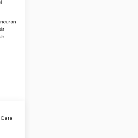
i
uncuran
sis
ah
 Data