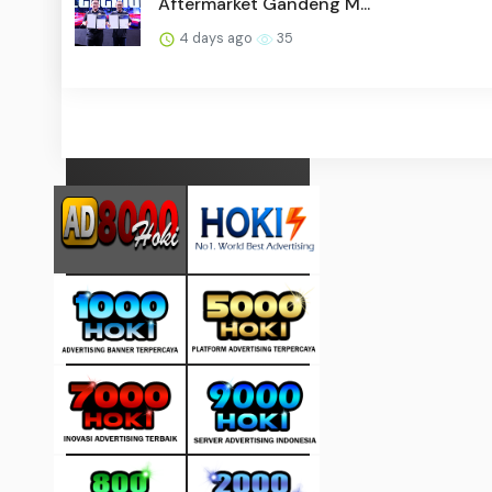
Aftermarket Gandeng M...
4 days ago
35