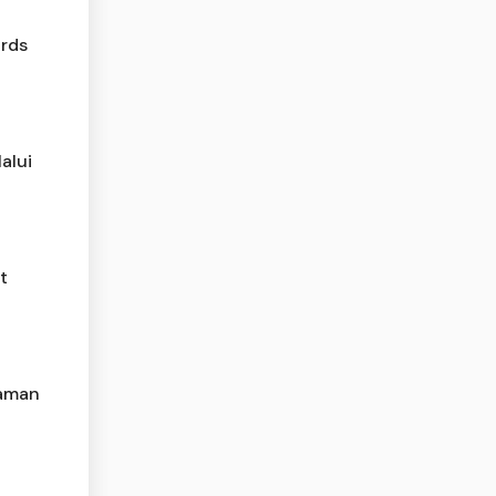
rds
alui
t
laman