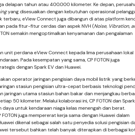
ga delapan tahun atau 400.000 kilometer. Ke depan, perusaha
ing
yang disesuaikan dengan kebutuhan operasional pelangg
k terbaru, eView Connect juga dibangun di atas platform ke
an pada fitur-fitur cerdas dan aspek NVH (
Noise, Vibration, 
C FOTON semakin mengoptimalkan kenyamanan dan pengalaman
n unit perdana eView Connect kepada lima perusahaan lokal
n kendaraan. Pada kesempatan yang sama, CP FOTON juga
ategis dengan Spark EV dan Huawei.
kan operator jaringan pengisian daya mobil listrik yang be
jaringan stasiun pengisian ultra-cepat berbasis teknologi pend
gan jaringan utama stasiun bahan bakar dan menjangkau berba
etiap 50 kilometer. Melalui kolaborasi ini, CP FOTON dan Spar
n daya untuk kendaraan niaga kelas menengah dan berat.
 CP FOTON juga mempererat kerja sama dengan Huawei dalam
uawei dikenal sebagai salah satu penyedia solusi pengisian d
awei tersebut bahkan telah banyak diterapkan di berbagai kot