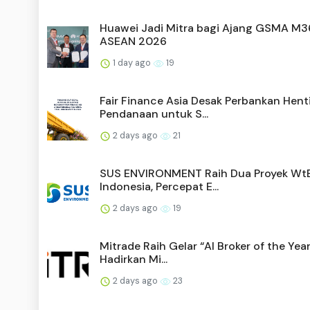
Huawei Jadi Mitra bagi Ajang GSMA M
ASEAN 2026
1 day ago
19
Fair Finance Asia Desak Perbankan Hent
Pendanaan untuk S...
2 days ago
21
SUS ENVIRONMENT Raih Dua Proyek WtE
Indonesia, Percepat E...
2 days ago
19
Mitrade Raih Gelar “AI Broker of the Yea
Hadirkan Mi...
2 days ago
23