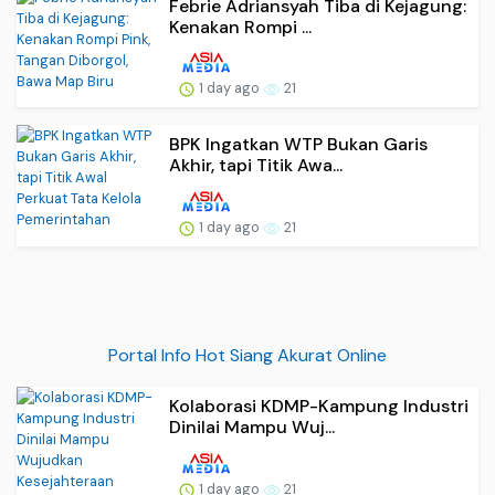
Febrie Adriansyah Tiba di Kejagung:
Kenakan Rompi ...
1 day ago
21
BPK Ingatkan WTP Bukan Garis
Akhir, tapi Titik Awa...
1 day ago
21
Portal Info Hot Siang Akurat Online
Kolaborasi KDMP-Kampung Industri
Dinilai Mampu Wuj...
1 day ago
21