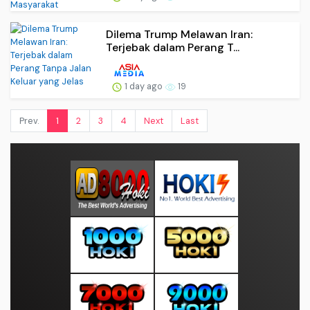
Dilema Trump Melawan Iran:
Terjebak dalam Perang T...
1 day ago
19
Prev.
1
2
3
4
Next
Last