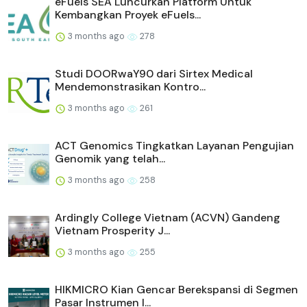
eFuels SEA Luncurkan Platform Untuk
Kembangkan Proyek eFuels...
3 months ago
278
Studi DOORwaY90 dari Sirtex Medical
Mendemonstrasikan Kontro...
3 months ago
261
ACT Genomics Tingkatkan Layanan Pengujian
Genomik yang telah...
3 months ago
258
Ardingly College Vietnam (ACVN) Gandeng
Vietnam Prosperity J...
3 months ago
255
HIKMICRO Kian Gencar Berekspansi di Segmen
Pasar Instrumen I...