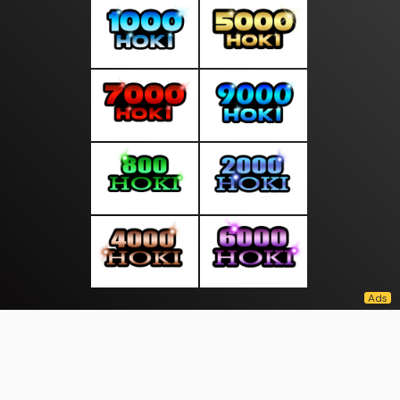
About Us
·
Contact Us
·
Terms & Conditions
·
© asiamedia.info 2026. All rights are reserved