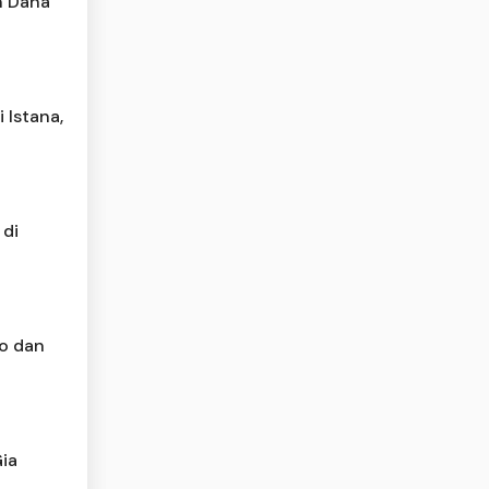
n Dana
 Istana,
 di
o dan
Gia