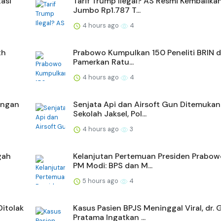
asi
Tarif Trump Ilegal? AS Resmi Kembalika
Jumbo Rp1.787 T...
4 hours ago
4
th
Prabowo Kumpulkan 150 Peneliti BRIN di
Pamerkan Ratu...
4 hours ago
4
angan
Senjata Api dan Airsoft Gun Ditemukan
Sekolah Jaksel, Pol...
4 hours ago
3
gah
Kelanjutan Pertemuan Presiden Prabow
PM Modi: BPS dan M...
5 hours ago
4
Ditolak
Kasus Pasien BPJS Meninggal Viral, dr. 
Pratama Ingatkan ...