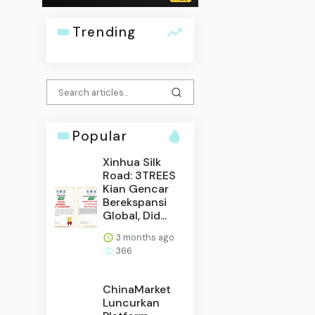
Trending
Popular
Xinhua Silk
Road: 3TREES
Kian Gencar
Berekspansi
Global, Did...
3 months ago
366
ChinaMarket
Luncurkan