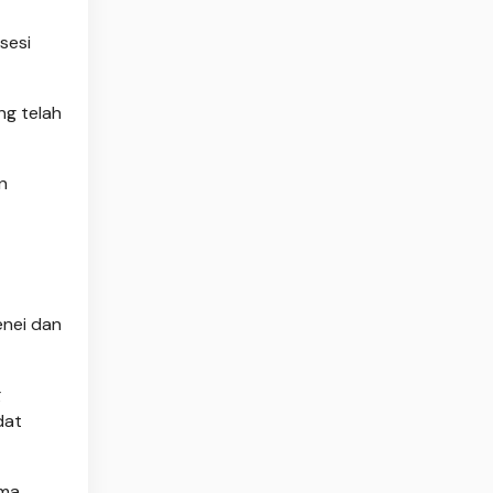
sesi
ng telah
n
nei dan
g
dat
ama