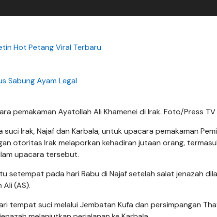
etin Hot Petang Viral Terbaru
tus Sabung Ayam Legal
acara pemakaman Ayatollah Ali Khamenei di Irak. Foto/Press TV
a suci Irak, Najaf dan Karbala, untuk upacara pemakaman Pem
gan otoritas Irak melaporkan kehadiran jutaan orang, termasu
dalam upacara tersebut.
u setempat pada hari Rabu di Najaf setelah salat jenazah dil
Ali (AS).
ari tempat suci melalui Jembatan Kufa dan persimpangan Th
enazah melanjutkan perjalanan ke Karbala.