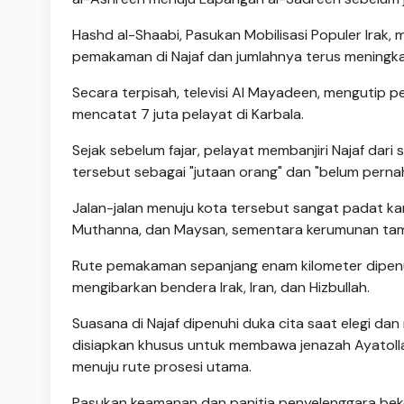
Hashd al-Shaabi, Pasukan Mobilisasi Populer Irak, m
pemakaman di Najaf dan jumlahnya terus meningkat 
Secara terpisah, televisi Al Mayadeen, mengutip 
mencatat 7 juta pelayat di Karbala.
Sejak sebelum fajar, pelayat membanjiri Najaf da
tersebut sebagai "jutaan orang" dan "belum pernah
Jalan-jalan menuju kota tersebut sangat padat ka
Muthanna, dan Maysan, sementara kerumunan tamb
Rute pemakaman sepanjang enam kilometer dipenu
mengibarkan bendera Irak, Iran, dan Hizbullah.
Suasana di Najaf dipenuhi duka cita saat elegi d
disiapkan khusus untuk membawa jenazah Ayatoll
menuju rute prosesi utama.
Pasukan keamanan dan panitia penyelenggara bek