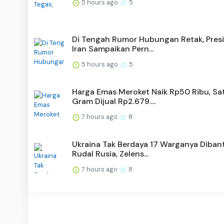
5 hours ago
5
Di Tengah Rumor Hubungan Retak, Pres
Iran Sampaikan Pern...
5 hours ago
5
Harga Emas Meroket Naik Rp50 Ribu, Sa
Gram Dijual Rp2.679....
7 hours ago
8
Ukraina Tak Berdaya 17 Warganya Dibant
Rudal Rusia, Zelens...
7 hours ago
8