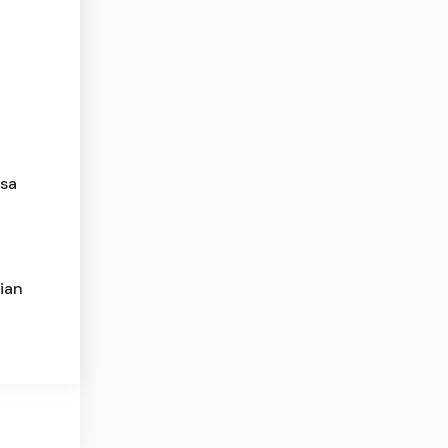
usa
ian