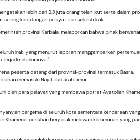
engatakan lebih dari 2,3 juta orang telah ikut serta dalam pro
seiring kedatangan pelayat dari seluruh Irak.
pemerintah provinsi Karbala, melaporkan bahwa pihak berwena
ri seluruh Irak, yang menurut laporan menggambarkan pertemua
 terjadi sebelumnya."
rena peserta datang dari provinsi-provinsi termasuk Basra,
ahan memasuki Najaf dari arah timur.
hi oleh para pelayat yang membawa potret Ayatollah Khame
an nyanyian bergema di seluruh kota sementara kendaraan yan
ah Khamenei perlahan bergerak melewati kerumunan yang pa
erja untuk mengelola kerumunan dan menjaga ketertiban sel