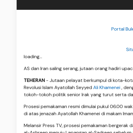
Portal Bul
Si
loading...
AS dan Iran saling serang, jutaan orang hadiri up
TEHERAN
- Jutaan pelayat berkumpul di kota-kot
Revolusi Islam Ayatollah Seyyed
Ali Khamenei
, den
tokoh-tokoh politik senior Irak yang turut serta 
Prosesi pemakaman resmi dimulai pukul 06.00 wakt
di atas jenazah Ayatollah Khamenei di makam Imam 
Melansir Press TV, prosesi pemakaman bergerak d
al-Ashreen menuju Lapangan al-Sadreen sebelum j