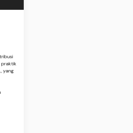
ribusi
 praktik
., yang
m