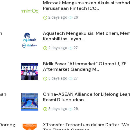
Mintoak Mengumumkan Akuisisi terha
Perusahaan Fintech ICC...
2 days ago
26
n
Aquatech Mengakuisisi Metichem, Mem
Kapabilitas Layan...
2 days ago
27
Bidik Pasar “Aftermarket” Otomotif, ZF
Aftermarket Gandeng M...
3 days ago
27
nan
China-ASEAN Alliance for Lifelong Lear
Resmi Diluncurkan...
3 days ago
29
 Dorong
XTransfer Tercantum dalam Daftar “Wor