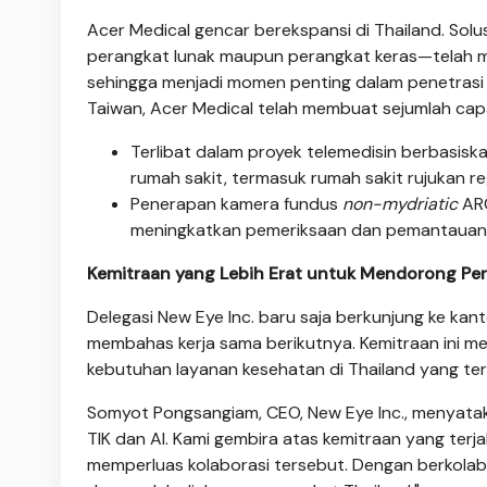
Acer Medical gencar berekspansi di Thailand. Sol
perangkat lunak maupun perangkat keras—telah me
sehingga menjadi momen penting dalam penetrasi 
Taiwan, Acer Medical telah membuat sejumlah capai
Terlibat dalam proyek telemedisin berbasiska
rumah sakit, termasuk rumah sakit rujukan re
Penerapan kamera fundus
non-mydriatic
ARC
meningkatkan pemeriksaan dan pemantauan 
Kemitraan yang Lebih Erat untuk Mendorong Pe
Delegasi New Eye Inc. baru saja berkunjung ke ka
membahas kerja sama berikutnya. Kemitraan ini m
kebutuhan layanan kesehatan di Thailand yang te
Somyot Pongsangiam, CEO, New Eye Inc., menyataka
TIK dan AI. Kami gembira atas kemitraan yang terja
memperluas kolaborasi tersebut. Dengan berkolabo