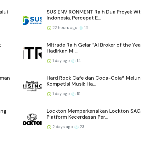
alui
SUS ENVIRONMENT Raih Dua Proyek Wt
Indonesia, Percepat E...
22 hours ago
13
t
Mitrade Raih Gelar “AI Broker of the Yea
Hadirkan Mi...
1 day ago
14
aman
Hard Rock Cafe dan Coca-Cola® Melu
Kompetisi Musik Ha...
1 day ago
15
ang
Lockton Memperkenalkan Lockton SAG
Platform Kecerdasan Per...
2 days ago
23