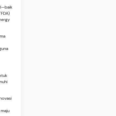
al—baik
TFDA)
nergy
ima
 guna
ntuk
nuhi
novasi
 maju