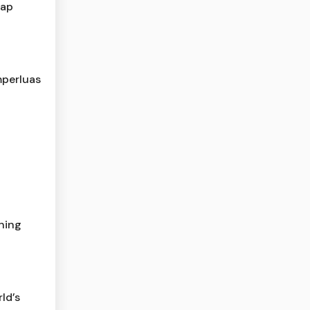
dap
perluas
ning
ld’s