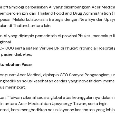
usi oftalmologi berbasiskan AI yang dikembangkan Acer Medic
mperoleh izin dari Thailand Food and Drug Administration (
pasar. Melalui kolaborasi strategis dengan New Eye dan Upsy
an di Thailand, antara lain:
n AI yang dipimpin pemerintah di provinsi Phuket, mencakup l
gional.
-1000 serta sistem VeriSee DR di Phuket Provincial Hospital
pasien diabetes.
rtumbuhan Pasar
ntor pusat Acer Medical, dipimpin CEO Somyot Pongsangiam, u
enghadirkan solusi kesehatan cerdas yang inovatif demi meme
rus meningkat.
n, "Taiwan dikenal secara global atas keunggulannya dalam i
lin antara Acer Medical dan Upsynergy Taiwan, serta ingin
rasi, kami menghadirkan solusi layanan kesehatan yang lebih