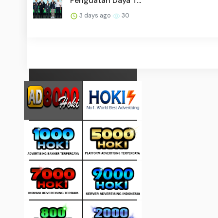
Penguatan Daya T...
3 days ago
30