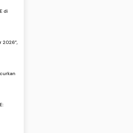
E di
r 2026”,
ncurkan
E: