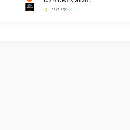
Top Fintech Compan...
3 days ago
27