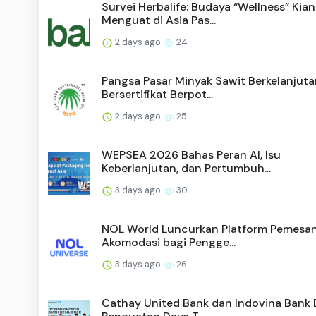
Survei Herbalife: Budaya “Wellness” Kian
Menguat di Asia Pas...
2 days ago
24
Pangsa Pasar Minyak Sawit Berkelanjuta
Bersertifikat Berpot...
2 days ago
25
WEPSEA 2026 Bahas Peran AI, Isu
Keberlanjutan, dan Pertumbuh...
3 days ago
30
NOL World Luncurkan Platform Pemesa
Akomodasi bagi Pengge...
3 days ago
26
Cathay United Bank dan Indovina Bank