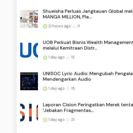
Shueisha Perluas Jangkauan Global mel
MANGA MILLION, Pla...
21 hours ago
11
UOB Perkuat Bisnis Wealth Managemen
melalui Kemitraan Distr...
1 day ago
13
UNISOC Lyric Audio: Mengubah Pengal
Mendengarkan Audio
1 day ago
15
Laporan Cision Peringatkan Merek tent
‘Jebakan Fragmentas...
1 day ago
21