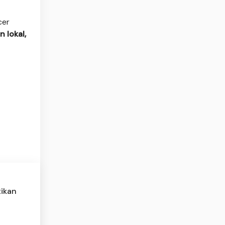
cer
n lokal,
tikan