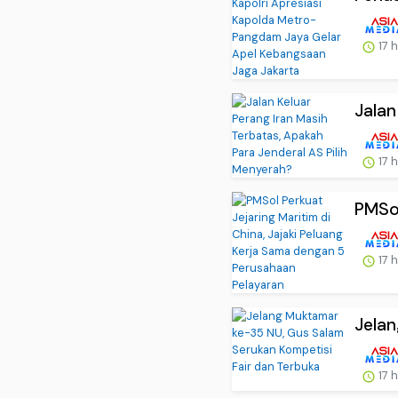
17 
Jalan
17 
PMSol
17 
Jelan
17 