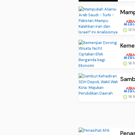
Mampu
13 
Kemen
16 
Sambu
16 
Penas