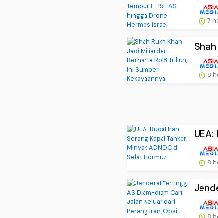
7 h
Shah 
8 h
UEA: 
8 h
Jende
8 h