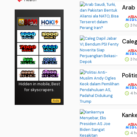
Arab 
3 h
Caleg
3 h
Polit
Hidden in mobile, Best
for skyscrapers.
4 h
Kanke
4 h