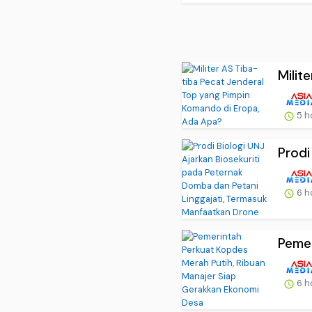
Milit
5 h
Prodi
6 h
Pemer
6 h