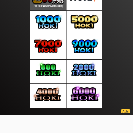
About Us
·
Contact Us
·
Terms & Conditions
·