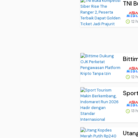
TNI B
12 
Bitti
12 
Sport
13 
Utang