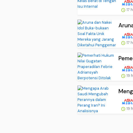
17 
Aruna
17 
Pemer
19 
Menga
19 