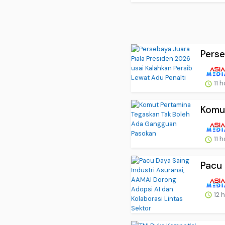
Perse
11 
Komut
11 
Pacu 
12 