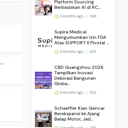
Platform Sourcing
Berbasiskan AI di RC...
3 months ago
346
Supira Medical
Mengumumkan Izin FDA
Atas SUPPORT II Pivotal ...
3 months ago
339
..
CBD Guangzhou 2026
Tampilkan Inovasi
Dekorasi Bangunan
Globa...
3 months ago
302
Schaeffler Kian Gencar
Berekspansi ke Ajang
Balap Motor, Jad...
3 months ago
279