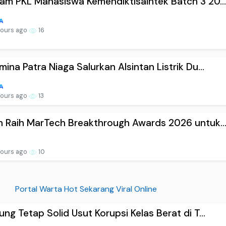
am PKL Mahasiswa Kemendiktisaintek Batch 3 20..
hours ago
16
mina Patra Niaga Salurkan Alsintan Listrik Du...
hours ago
13
n Raih MarTech Breakthrough Awards 2026 untuk..
hours ago
10
Portal Warta Hot Sekarang Viral Online
ung Tetap Solid Usut Korupsi Kelas Berat di T...