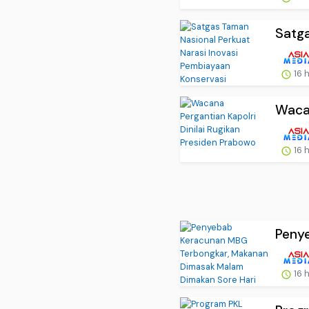
Satga
16 
Wacan
16 
Peny
16 