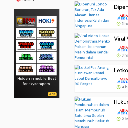
Dipen
3 h
Viral
3 h
Letko
Hidden in mobile, Best
for skyscrapers.
4 h
Huku
5 h