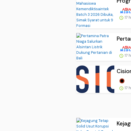
Progr
17 
Perta
17 
Cisio
17 
Kejag