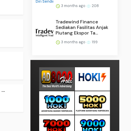
3 months ago
208
Tradewind Finance
Sediakan Fasilitas Anjak
Piutang Ekspor Ta...
3 months ago
199
..