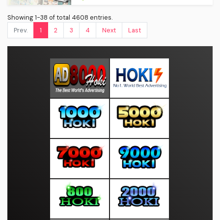
Showing 1-38 of total 4608 entries.
Prev.
1
2
3
4
Next
Last