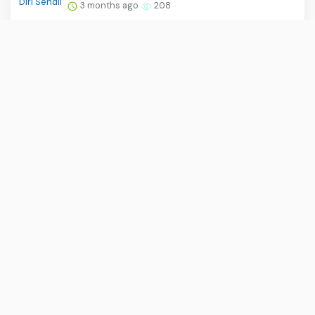
3 months ago
208
Tradewind Finance Sediakan Fasilitas
Anjak Piutang Ekspor Ta...
3 months ago
199